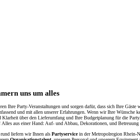
mmern uns um alles
eren Ihre Party-Veranstaltungen und sorgen dafür, dass sich Ihre Gäste 
 umfassend und mit allen unserer Erfahrungen. Wenn wir Ihre Wünsche ke
ld Klarheit über den Lieferumfang und Ihre Budgetplanung für die Party
n! Alles aus einer Hand: Auf- und Abbau, Dekorationen, und Betreuung
rund liefern wir Ihnen als
Partyservice
in der Metropolregion Rhein-N
serem
Organisationstalent
, unserem Personal und unserem Equipment 