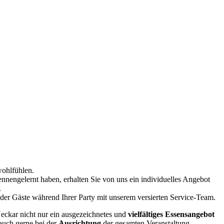
wohlfühlen.
nnengelernt haben, erhalten Sie von uns ein individuelles Angebot
.
 der Gäste während Ihrer Party mit unserem versierten Service-Team.
eckar nicht nur ein ausgezeichnetes und
vielfältiges Essensangebot
auch gerne bei der
Ausrichtung
der gesamten Veranstaltung.