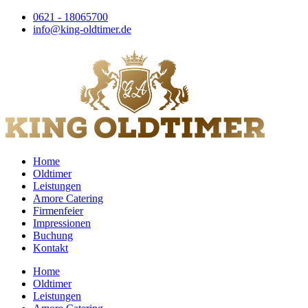
Zum
0621 - 18065700
Inhalt
info@king-oldtimer.de
springen
Home
Oldtimer
Leistungen
Amore Catering
Firmenfeier
Impressionen
Buchung
Kontakt
Home
Oldtimer
Leistungen