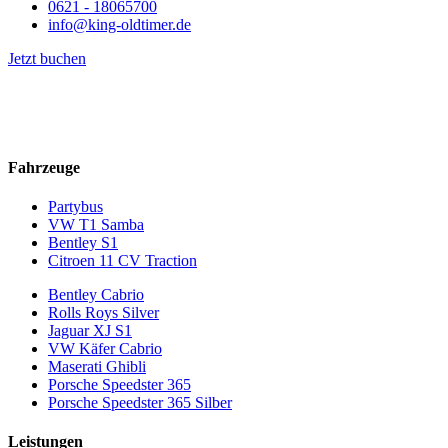
0621 - 18065700
info@king-oldtimer.de
Jetzt buchen
Wir vermieten Oldtimer in luxuriösem und zugleich elegantem Stil.
Buchen
Sie jetzt eines unserer
Fahrzeuge
.
Fahrzeuge
Partybus
VW T1 Samba
Bentley S1
Citroen 11 CV Traction
Bentley Cabrio
Rolls Roys Silver
Jaguar XJ S1
VW Käfer Cabrio
Maserati Ghibli
Porsche Speedster 365
Porsche Speedster 365 Silber
Leistungen