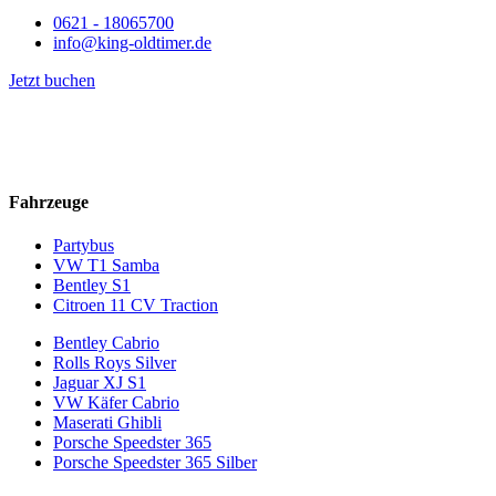
0621 - 18065700
info@king-oldtimer.de
Jetzt buchen
Wir vermieten Oldtimer in luxuriösem und zugleich elegantem Stil.
Buchen
Sie jetzt eines unserer
Fahrzeuge
.
Fahrzeuge
Partybus
VW T1 Samba
Bentley S1
Citroen 11 CV Traction
Bentley Cabrio
Rolls Roys Silver
Jaguar XJ S1
VW Käfer Cabrio
Maserati Ghibli
Porsche Speedster 365
Porsche Speedster 365 Silber