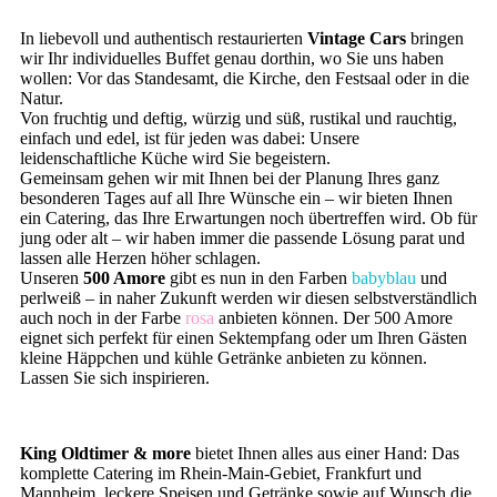
In liebevoll und authentisch restaurierten
Vintage Cars
bringen
wir Ihr individuelles Buffet genau dorthin, wo Sie uns haben
wollen: Vor das Standesamt, die Kirche, den Festsaal oder in die
Natur.
Von fruchtig und deftig, würzig und süß, rustikal und rauchtig,
einfach und edel, ist für jeden was dabei: Unsere
leidenschaftliche Küche wird Sie begeistern.
Gemeinsam gehen wir mit Ihnen bei der Planung Ihres ganz
besonderen Tages auf all Ihre Wünsche ein – wir bieten Ihnen
ein Catering, das Ihre Erwartungen noch übertreffen wird. Ob für
jung oder alt – wir haben immer die passende Lösung parat und
lassen alle Herzen höher schlagen.
Unseren
500 Amore
gibt es nun in den Farben
babyblau
und
perlweiß – in naher Zukunft werden wir diesen selbstverständlich
auch noch in der Farbe
rosa
anbieten können. Der 500 Amore
eignet sich perfekt für einen Sektempfang oder um Ihren Gästen
kleine Häppchen und kühle Getränke anbieten zu können.
Lassen Sie sich inspirieren.
King Oldtimer & more
bietet Ihnen alles aus einer Hand: Das
komplette Catering im Rhein-Main-Gebiet, Frankfurt und
Mannheim, leckere Speisen und Getränke sowie auf Wunsch die