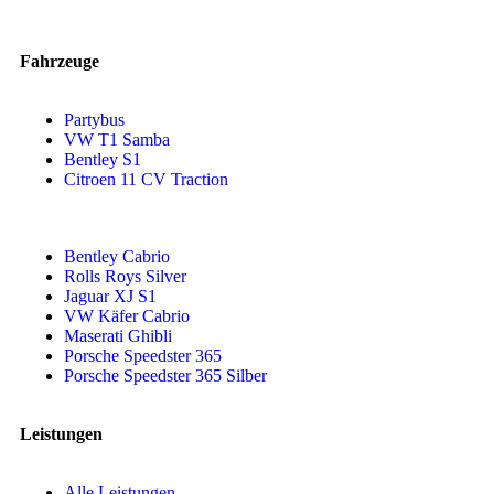
Stil.
Buchen
Sie jetzt eines unserer
Fahrzeuge
.
Fahrzeuge
Partybus
VW T1 Samba
Bentley S1
Citroen 11 CV Traction
Bentley Cabrio
Rolls Roys Silver
Jaguar XJ S1
VW Käfer Cabrio
Maserati Ghibli
Porsche Speedster 365
Porsche Speedster 365 Silber
Leistungen
Alle Leistungen