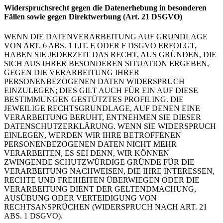
Widerspruchsrecht gegen die Datenerhebung in besonderen
Fällen sowie gegen Direktwerbung (Art. 21 DSGVO)
WENN DIE DATENVERARBEITUNG AUF GRUNDLAGE
VON ART. 6 ABS. 1 LIT. E ODER F DSGVO ERFOLGT,
HABEN SIE JEDERZEIT DAS RECHT, AUS GRÜNDEN, DIE
SICH AUS IHRER BESONDEREN SITUATION ERGEBEN,
GEGEN DIE VERARBEITUNG IHRER
PERSONENBEZOGENEN DATEN WIDERSPRUCH
EINZULEGEN; DIES GILT AUCH FÜR EIN AUF DIESE
BESTIMMUNGEN GESTÜTZTES PROFILING. DIE
JEWEILIGE RECHTSGRUNDLAGE, AUF DENEN EINE
VERARBEITUNG BERUHT, ENTNEHMEN SIE DIESER
DATENSCHUTZERKLÄRUNG. WENN SIE WIDERSPRUCH
EINLEGEN, WERDEN WIR IHRE BETROFFENEN
PERSONENBEZOGENEN DATEN NICHT MEHR
VERARBEITEN, ES SEI DENN, WIR KÖNNEN
ZWINGENDE SCHUTZWÜRDIGE GRÜNDE FÜR DIE
VERARBEITUNG NACHWEISEN, DIE IHRE INTERESSEN,
RECHTE UND FREIHEITEN ÜBERWIEGEN ODER DIE
VERARBEITUNG DIENT DER GELTENDMACHUNG,
AUSÜBUNG ODER VERTEIDIGUNG VON
RECHTSANSPRÜCHEN (WIDERSPRUCH NACH ART. 21
ABS. 1 DSGVO).