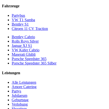
Fahrzeuge
Partybus
VW T1 Samba
Bentley S1
Citroen 11 CV Traction
Bentley Cabrio
Rolls Roys Silver
Jaguar XJ S1
VW Käfer Cabrio
Maserati Ghibli
Porsche Speedster 365
Porsche Speedster 365 Silber
Leistungen
Alle Leistungen
Amore Catering
Partys
Jubilaeum
Geburtstag
Verlobung
Shootings